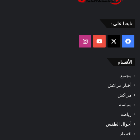
تابعنا على :
‫X
فيسبوك
‫YouTube
انستقرام
الأقسام
مجتمع
أخبار مراكش
مراكش
سياسة
رياضة
أحوال الطقس
اقتصاد