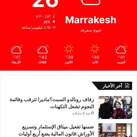
Marrakesh
41º - 26º
38%
2.16 كيلومتر/ساعة
غيوم متفرقة
41
42
39
40
41
℃
℃
℃
℃
℃
السبت
الأحد
الأثنين
الثلاثاء
الأربعاء
آخر الأخبار
زفاف رونالدو السبت؟ماديرا تترقب وقائمة
النجوم تشعل التكهنات
منذ 9 ساعات
ضمنها تفعيل ميثاق الإستثمار وتسريع
الأوراش:قانون المالية يضع أربع أوليات