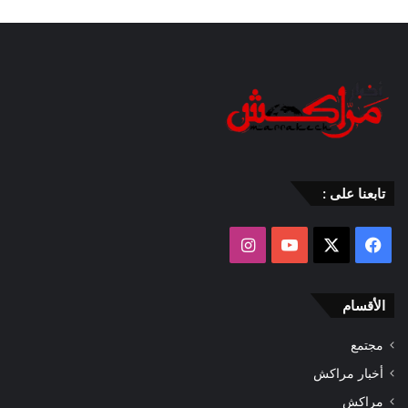
تابعنا على :
‫X
فيسبوك
‫YouTube
انستقرام
الأقسام
مجتمع
أخبار مراكش
مراكش