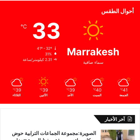
أحوال الطقس
33
℃
Marrakesh
41º - 32º
31%
2.31 كيلومتر/ساعة
سماء صافية
39
39
39
40
41
℃
℃
℃
℃
℃
الجمعة
السبت
الأحد
الأثنين
الثلاثاء
آخر الأخبار
الصويرة:مجموعة الجماعات الترابية حوض