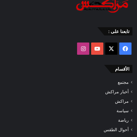
تابعنا على :
‫X
فيسبوك
‫YouTube
انستقرام
الأقسام
مجتمع
أخبار مراكش
مراكش
سياسة
رياضة
أحوال الطقس