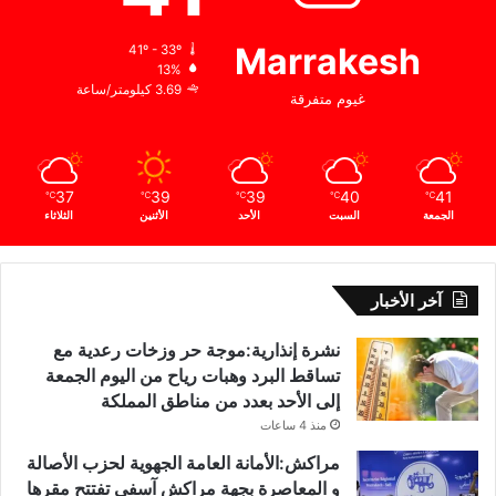
Marrakesh
41º - 33º
13%
3.69 كيلومتر/ساعة
غيوم متفرقة
37
39
39
40
41
℃
℃
℃
℃
℃
الجمعة
السبت
الأحد
الأثنين
الثلاثاء
آخر الأخبار
نشرة إنذارية:موجة حر وزخات رعدية مع
تساقط البرد وهبات رياح من اليوم الجمعة
إلى الأحد بعدد من مناطق المملكة
منذ 4 ساعات
مراكش:الأمانة العامة الجهوية لحزب الأصالة
و المعاصرة بجهة مراكش آسفي تفتتح مقرها