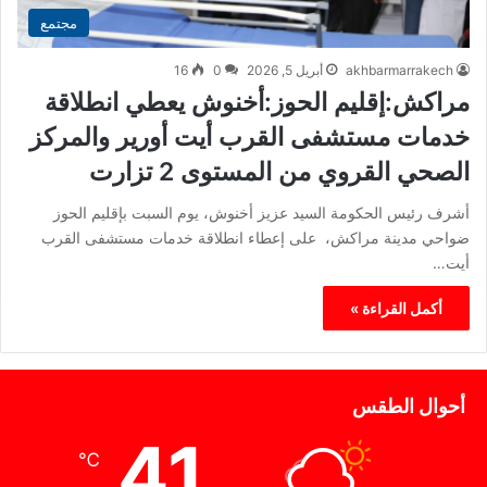
مجتمع
akhbarmarrakech
أبريل 5, 2026
0
16
مراكش:إقليم الحوز:أخنوش يعطي انطلاقة
خدمات مستشفى القرب أيت أورير والمركز
الصحي القروي من المستوى 2 تزارت
أشرف رئيس الحكومة السيد عزيز أخنوش، يوم السبت بإقليم الحوز
ضواحي مدينة مراكش، على إعطاء انطلاقة خدمات مستشفى القرب
أيت…
أكمل القراءة »
أحوال الطقس
41
℃