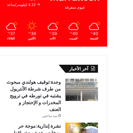
4.22 كيلومتر/ساعة
غيوم متفرقة
37
39
39
40
40
℃
℃
℃
℃
℃
الجمعة
السبت
الأحد
الأثنين
الثلاثاء
آخر الأخبار
وجدة:توقيف هولندي مبحوث
من طرف شرطة الأنتربول
يشتبه في تورطه في ترويج
المخدرات و الإحتجاز و
العنف
منذ ساعتين
نشرة إنذارية:موجة حر
وزخات رعدية مع تساقط