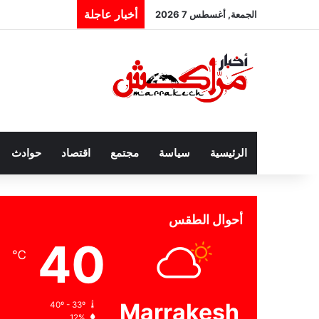
أخبار عاجلة
الجمعة, أغسطس 7 2026
الرئيسية
سياسة
مجتمع
اقتصاد
حوادث
أحوال الطقس
40
℃
Marrakesh
40º - 33º
12%