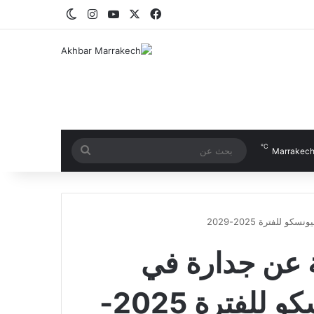
‫X
فيسبوك
‫YouTube
انستقرام
الوضع المظلم
℃
بحث
Marrakec
عن
لفترة 2025-2029
ة عن جدارة في
المجلس التنفيذي لليونسكو للفترة 2025-