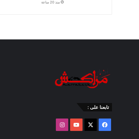
منذ 20 ساعة
تابعنا على :
‫X
فيسبوك
‫YouTube
انستقرام