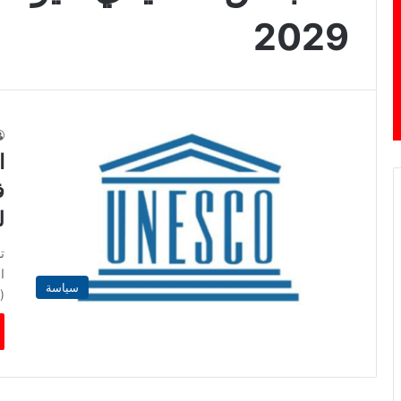
2029
ا
ف
لل
ت
ا
سياسة
(ا