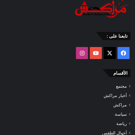
تابعنا على :
‫X
فيسبوك
‫YouTube
انستقرام
الأقسام
مجتمع
أخبار مراكش
مراكش
سياسة
رياضة
أحوال الطقس