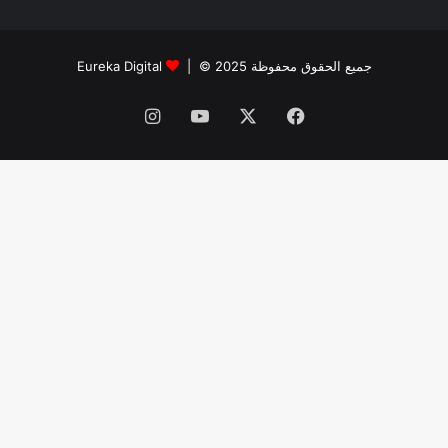
جميع الحقوق محفوظة 2025 © |
Eureka Digital
فيسبوك
‫X
‫YouTube
انستقرام