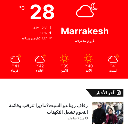
28
℃
Marrakesh
41º - 26º
36%
1.17 كيلومتر/ساعة
غيوم متفرقة
41
42
39
40
41
℃
℃
℃
℃
℃
السبت
الأحد
الأثنين
الثلاثاء
الأربعاء
آخر الأخبار
زفاف رونالدو السبت؟ماديرا تترقب وقائمة
النجوم تشعل التكهنات
منذ 7 ساعات