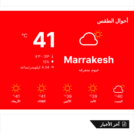
أحوال الطقس
41
℃
Marrakesh
41º - 30º
15%
4.04 كيلومتر/ساعة
غيوم متفرقة
41
41
39
39
40
℃
℃
℃
℃
℃
السبت
الأحد
الأثنين
الثلاثاء
الأربعاء
آخر الأخبار