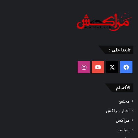
تابعنا على :
‫X
فيسبوك
‫YouTube
انستقرام
الأقسام
مجتمع
أخبار مراكش
مراكش
سياسة