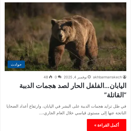
حوادث
akhbarmarrakech
نوفمبر 4, 2025
0
48
اليابان…الفلفل الحار لصد هجمات الدببة
“القاتلة”
في ظل تزايد هجمات الدببة على البشر في اليابان، وارتفاع أعداد الضحايا
الناتجة عنها إلى مستوى قياسي خلال العام الجاري،…
أكمل القراءة »