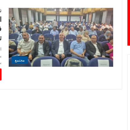
ا
ف
ت
مجتمع
ب