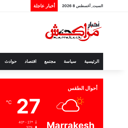
أخبار عاجلة
السبت, أغسطس 8 2026
الرئيسية
سياسة
مجتمع
اقتصاد
حوادث
أحوال الطقس
27
℃
Marrakesh
40º - 27º
37%