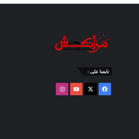
تابعنا على :
‫X
فيسبوك
‫YouTube
انستقرام