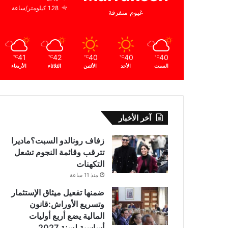
1.28 كيلومتر/ساعة
غيوم متفرقة
41
42
40
40
40
℃
℃
℃
℃
℃
السبت
الأحد
الأثنين
الثلاثاء
الأربعاء
آخر الأخبار
زفاف رونالدو السبت؟ماديرا
تترقب وقائمة النجوم تشعل
التكهنات
منذ 11 ساعة
ضمنها تفعيل ميثاق الإستثمار
وتسريع الأوراش:قانون
المالية يضع أربع أوليات
أساسية لسنة 2027