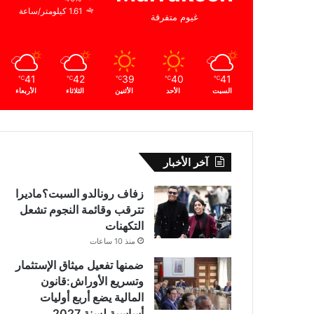
1.61 كيلومتر/ساعة
غيوم متفرقة
41
42
39
40
41
℃
℃
℃
℃
℃
السبت
الأحد
الأثنين
الثلاثاء
الأربعاء
آخر الأخبار
زفاف رونالدو السبت؟ماديرا
تترقب وقائمة النجوم تشعل
التكهنات
منذ 10 ساعات
ضمنها تفعيل ميثاق الإستثمار
وتسريع الأوراش:قانون
المالية يضع أربع أوليات
أساسية لسنة 2027