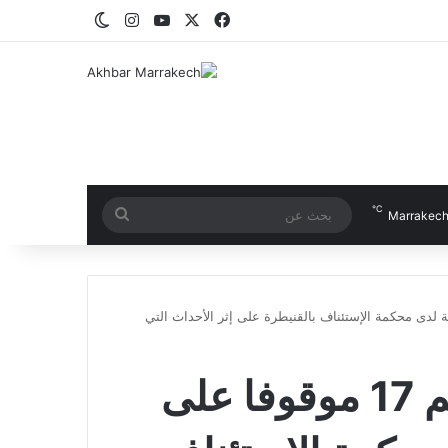
‫X
فيسبوك
‫YouTube
انستقرام
الوضع المظلم
℃
بحث
Marrakec
عن
أنظار النيابة العامة لدى محكمة الإستئناف بالقنيطرة على إثر الأحداث التي
الوكيل العام للملك:تقديم 17 موقوفا على