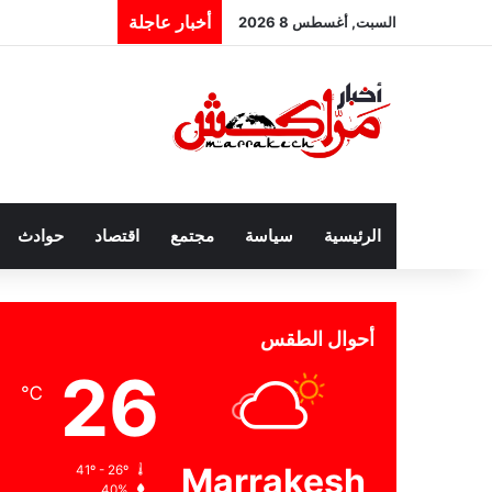
أخبار عاجلة
السبت, أغسطس 8 2026
الرئيسية
سياسة
مجتمع
اقتصاد
حوادث
أحوال الطقس
26
℃
Marrakesh
41º - 26º
40%