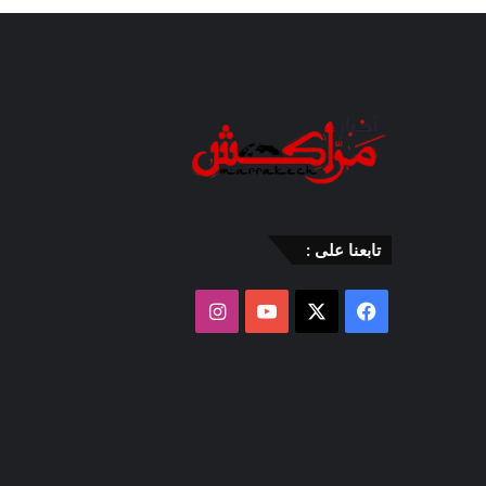
تابعنا على :
‫X
فيسبوك
‫YouTube
انستقرام