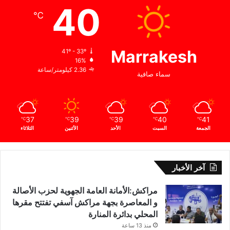
40
℃
Marrakesh
41º - 33º
16%
2.36 كيلومتر/ساعة
سماء صافية
37
39
39
40
41
℃
℃
℃
℃
℃
الجمعة
السبت
الأحد
الأثنين
الثلاثاء
آخر الأخبار
مراكش:الأمانة العامة الجهوية لحزب الأصالة
و المعاصرة بجهة مراكش آسفي تفتتح مقرها
المحلي بدائرة المنارة
منذ 13 ساعة