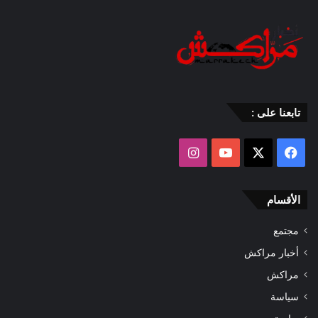
تابعنا على :
‫X
فيسبوك
‫YouTube
انستقرام
الأقسام
مجتمع
أخبار مراكش
مراكش
سياسة