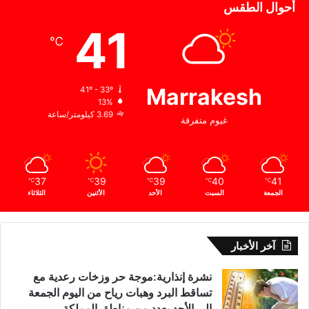
أحوال الطقس
41
℃
Marrakesh
41º - 33º
13%
3.69 كيلومتر/ساعة
غيوم متفرقة
37
39
39
40
41
℃
℃
℃
℃
℃
الجمعة
السبت
الأحد
الأثنين
الثلاثاء
آخر الأخبار
نشرة إنذارية:موجة حر وزخات رعدية مع
تساقط البرد وهبات رياح من اليوم الجمعة
إلى الأحد بعدد من مناطق المملكة