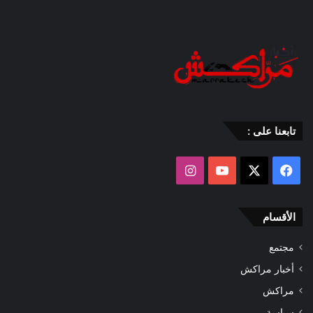
تابعنا على :
‫X
فيسبوك
‫YouTube
انستقرام
الأقسام
مجتمع
أخبار مراكش
مراكش
سياسة