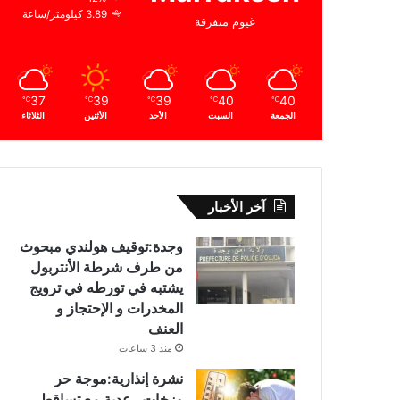
3.89 كيلومتر/ساعة
غيوم متفرقة
37
39
39
40
40
℃
℃
℃
℃
℃
الجمعة
السبت
الأحد
الأثنين
الثلاثاء
آخر الأخبار
وجدة:توقيف هولندي مبحوث
من طرف شرطة الأنتربول
يشتبه في تورطه في ترويج
المخدرات و الإحتجاز و
العنف
منذ 3 ساعات
نشرة إنذارية:موجة حر
وزخات رعدية مع تساقط