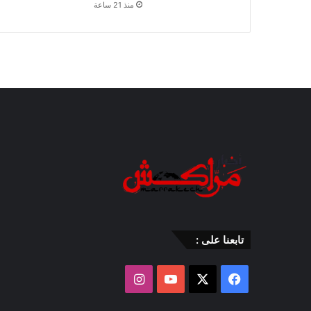
منذ 21 ساعة
تابعنا على :
‫X
فيسبوك
‫YouTube
انستقرام