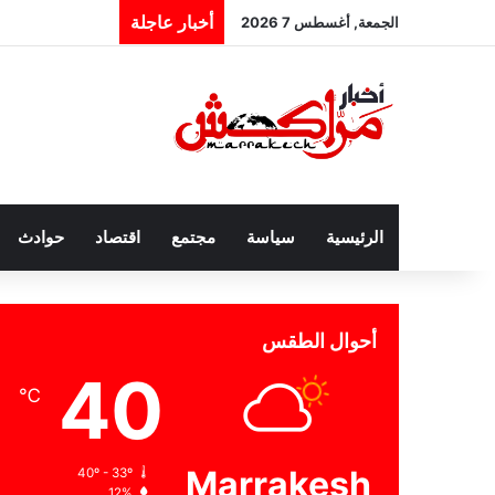
أخبار عاجلة
الجمعة, أغسطس 7 2026
الرئيسية
سياسة
مجتمع
اقتصاد
حوادث
أحوال الطقس
40
℃
Marrakesh
40º - 33º
12%