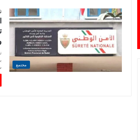
ا
ت
و
ت
مجتمع
ش