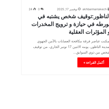
akhbarmarrakech
نوفمبر 17, 2025
0
24
لناظور:توقيف شخص يشتبه في
ورطه في حيازة و ترويج المخدرات
 المؤثرات العقلية
مكنت عناصر فرقة مكافحة العصابات بالأمن الجهوي
بمدينة الناظور، يومه الاثنين 17 نونبر الجاري، من توقيف
خص من ذوي السوابق…
أكمل القراءة »