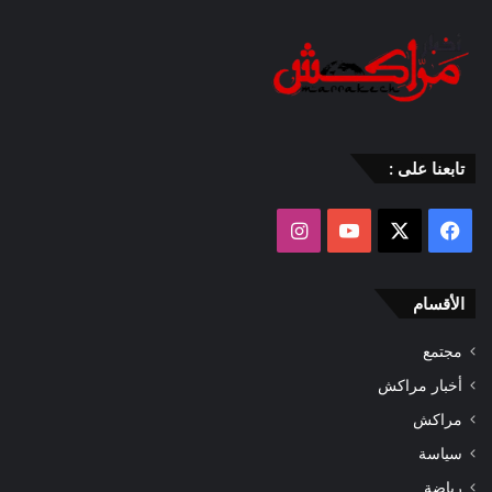
تابعنا على :
‫X
فيسبوك
‫YouTube
انستقرام
الأقسام
مجتمع
أخبار مراكش
مراكش
سياسة
رياضة