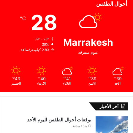
أحوال الطقس
28
℃
Marrakesh
39º - 28º
39%
2.83 كيلومتر/ساعة
غيوم متفرقة
43
40
41
39
39
℃
℃
℃
℃
℃
الأحد
الأثنين
الثلاثاء
الأربعاء
الخميس
آخر الأخبار
توقعات أحوال الطقس لليوم الأحد
منذ 1 ساعة