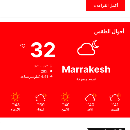
أكمل القراءة »
أحوال الطقس
32
℃
Marrakesh
32º - 32º
28%
4.41 كيلومتر/ساعة
غيوم متفرقة
43
39
40
40
41
℃
℃
℃
℃
℃
السبت
الأحد
الأثنين
الثلاثاء
الأربعاء