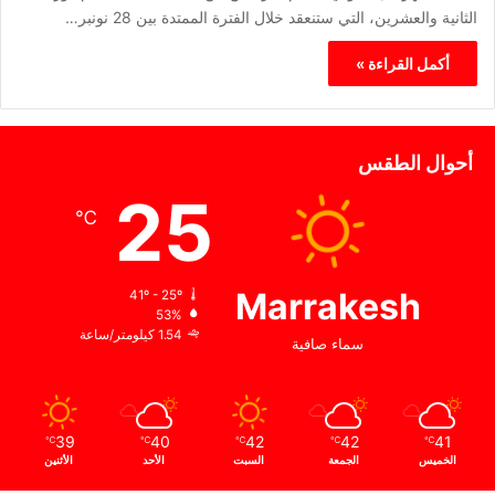
الثانية والعشرين، التي ستنعقد خلال الفترة الممتدة بين 28 نونبر…
أكمل القراءة »
أحوال الطقس
25
℃
Marrakesh
41º - 25º
53%
1.54 كيلومتر/ساعة
سماء صافية
39
40
42
42
41
℃
℃
℃
℃
℃
الخميس
الجمعة
السبت
الأحد
الأثنين