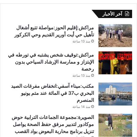
آخر الأخبار
مراكش:إقليم الحوز:مواصلة تتبع أشغال
تأهيل حي أيت أورير القديم وحي الكركور
منذ 13 ساعة
مراكش:توقيف شخص يشتبه في تورطه في
الإبتزاز و ممارسة الإرشاد السياحي بدون
رخصة
منذ 13 ساعة
مكتب:ميناء آسفي:انخفاض مفرغات الصيد
البحري ب37 في المائة عند متم يونيو
المنصرم
منذ 14 ساعة
الصويرة:مجموعة الجماعات الترابية حوض
موكادور لتدبير مرفق حفظ الصحة يواصل
تنزيل برنامج محاربة البعوض بواد القصب