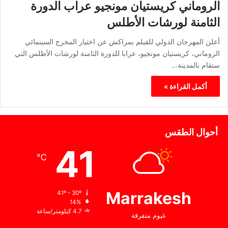
الروماني كريستيان مونجيو عراب الدورة
الثامنة لورشات الأطلس
أعلن المهرجان الدولي للفيلم بمراكش عن اختيار المخرج السينمائي
الروماني، كريستيان مونجيو، عرابا للدورة الثامنة لورشات الأطلس التي
ستقام بالمدينة…
أكمل القراءة »
أحوال الطقس
41
℃
Marrakesh
41º - 30º
14%
4.7 كيلومتر/ساعة
غيوم متفرقة