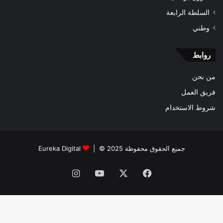
السلطة الرابعة
وطني
روابط
من نحن
فريق العمل
شروط الاستخدام
جميع الحقوق محفوظة 2025 © |
Eureka Digital
فيسبوك
‫X
‫YouTube
انستقرام