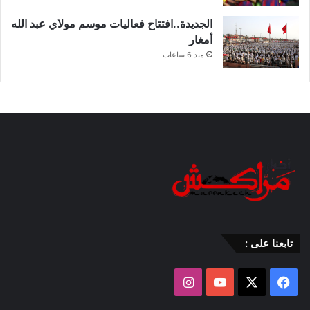
الجديدة..افتتاح فعاليات موسم مولاي عبد الله
أمغار
منذ 6 ساعات
تابعنا على :
‫X
فيسبوك
‫YouTube
انستقرام