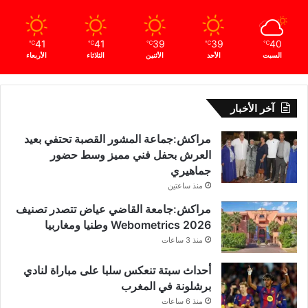
41
41
39
39
40
℃
℃
℃
℃
℃
السبت
الأحد
الأثنين
الثلاثاء
الأربعاء
آخر الأخبار
مراكش:جماعة المشور القصبة تحتفي بعيد
العرش بحفل فني مميز وسط حضور
جماهيري
منذ ساعتين
مراكش:جامعة القاضي عياض تتصدر تصنيف
Webometrics 2026 وطنيا ومغاربيا
منذ 3 ساعات
أحداث سبتة تنعكس سلبا على مباراة لنادي
برشلونة في المغرب
منذ 6 ساعات