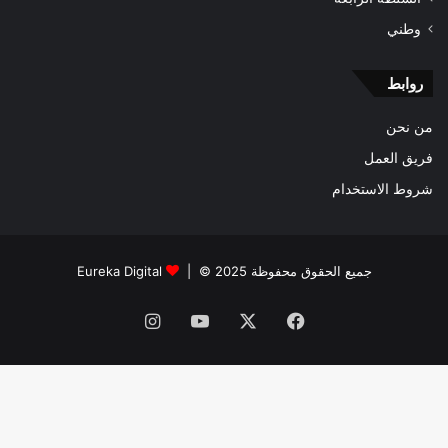
وطني
روابط
من نحن
فريق العمل
شروط الاستخدام
جميع الحقوق محفوظة 2025 © |
Eureka Digital
فيسبوك
‫X
‫YouTube
انستقرام