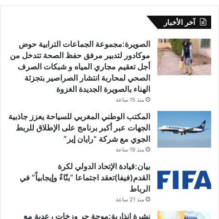
آخر الأخبار
الصويرة:مجموعة الجماعات الترابية حوض
موكادور لتدبير مرفق حفظ الصحة تتدخل من
أجل تعقيم مجاري المياه و شبكات الصرف
الصحي لمحاربة انتشار الصراصير بتجزئة
الهناء بالصويرة الجديدة الغزوة
منذ 15 ساعة
المكتب الوطني المغربي للسياحة يعزز جاذبية
الجهات عبر أكبر برنامج على الإطلاق للربط
الجوي مع شركة “رايان إير”
منذ 19 ساعة
بيان:قيادة الإتحاد الدولي لكرة
القدم(فيفا)تعقد اجتماعا “بنّاءً وإيجابياً” في
الرباط
منذ 21 ساعة
نشرة إنذارية:موجة حر وزخات رعدية مع