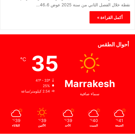
نقطة خلال الفصل الثاني من سنة 2025 عوض 46،6…
أكمل القراءة »
أحوال الطقس
35
℃
Marrakesh
41º - 33º
25%
2.54 كيلومتر/ساعة
سماء صافية
39
39
39
40
41
℃
℃
℃
℃
℃
الجمعة
السبت
الأحد
الأثنين
الثلاثاء