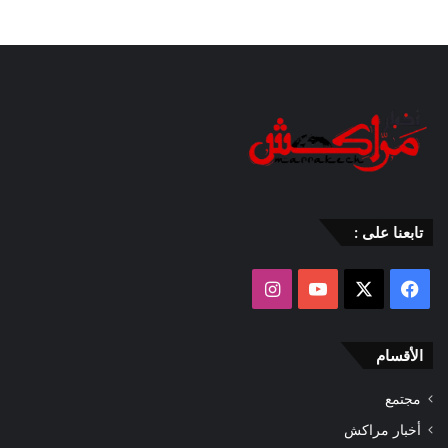
تابعنا على :
‫X
فيسبوك
‫YouTube
انستقرام
الأقسام
مجتمع
أخبار مراكش