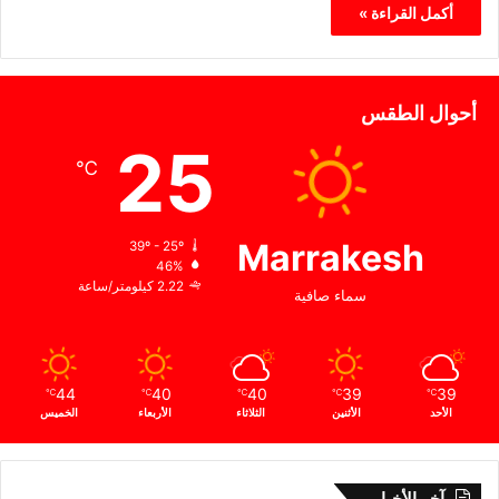
أكمل القراءة »
أحوال الطقس
25
℃
Marrakesh
39º - 25º
46%
2.22 كيلومتر/ساعة
سماء صافية
44
40
40
39
39
℃
℃
℃
℃
℃
الأحد
الأثنين
الثلاثاء
الأربعاء
الخميس
آخر الأخبار