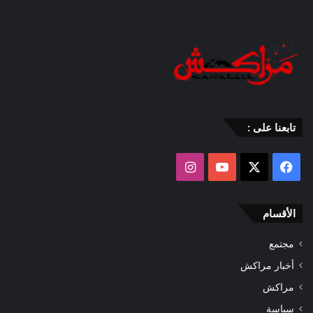
تابعنا على :
‫X
فيسبوك
‫YouTube
انستقرام
الأقسام
مجتمع
أخبار مراكش
مراكش
سياسة