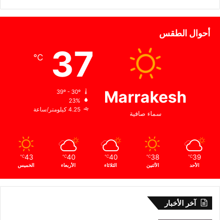
أحوال الطقس
37
℃
Marrakesh
39º - 30º
23%
4.25 كيلومتر/ساعة
سماء صافية
43
40
40
38
39
℃
℃
℃
℃
℃
الأحد
الأثنين
الثلاثاء
الأربعاء
الخميس
آخر الأخبار