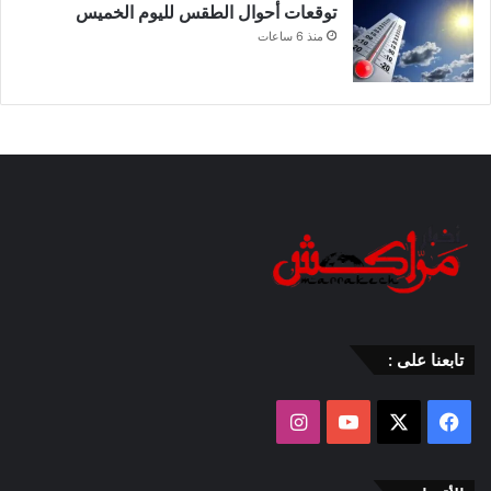
توقعات أحوال الطقس لليوم الخميس
منذ 6 ساعات
تابعنا على :
‫X
فيسبوك
‫YouTube
انستقرام