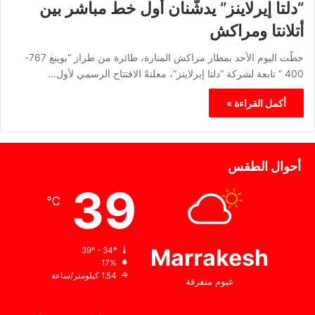
“دلتا إيرلاينز” يدشّنان أول خط مباشر بين
أتلانتا ومراكش
حطّت اليوم الأحد بمطار مراكش المنارة، طائرة من طراز “بوينغ 767-
400 ” تابعة لشركة “دلتا إيرلاينز”، معلنةً الافتتاح الرسمي لأول…
أكمل القراءة »
أحوال الطقس
39
℃
Marrakesh
39º - 34º
17%
1.54 كيلومتر/ساعة
غيوم متفرقة