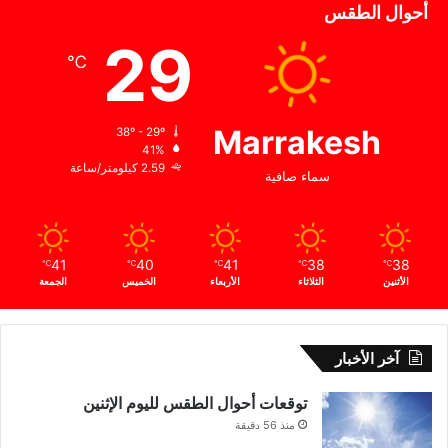
أحوال الطقس
29
℃
Marrakesh
38º - 29º
41%
2.59 كيلومتر/ساعة
سماء صافية
41
40
41
38
38
℃
℃
℃
℃
℃
الأثنين
الثلاثاء
الأربعاء
الخميس
الجمعة
آخر الأخبار
توقعات أحوال الطقس لليوم الإثنين
منذ 56 دقيقة