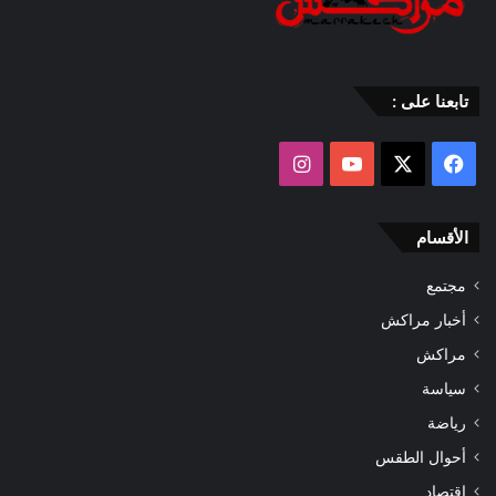
تابعنا على :
‫X
فيسبوك
‫YouTube
انستقرام
الأقسام
مجتمع
أخبار مراكش
مراكش
سياسة
رياضة
أحوال الطقس
اقتصاد