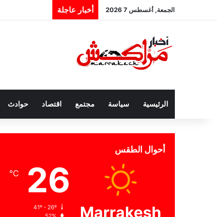
أخبار عاجلة
الجمعة, أغسطس 7 2026
الرئيسية
سياسة
مجتمع
اقتصاد
حوادث
أحوال الطقس
26
℃
Marrakesh
41º - 26º
52%