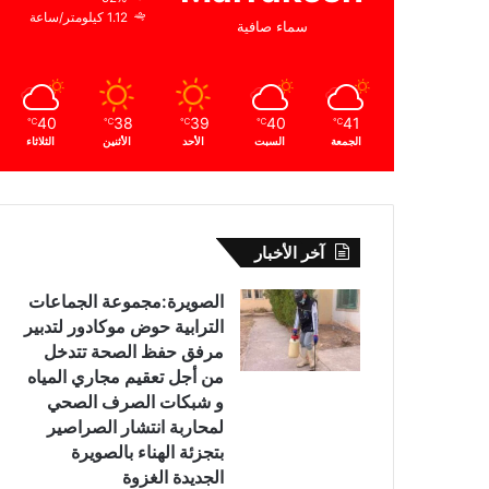
1.12 كيلومتر/ساعة
سماء صافية
40
38
39
40
41
℃
℃
℃
℃
℃
الجمعة
السبت
الأحد
الأثنين
الثلاثاء
آخر الأخبار
الصويرة:مجموعة الجماعات
الترابية حوض موكادور لتدبير
مرفق حفظ الصحة تتدخل
من أجل تعقيم مجاري المياه
و شبكات الصرف الصحي
لمحاربة انتشار الصراصير
بتجزئة الهناء بالصويرة
الجديدة الغزوة