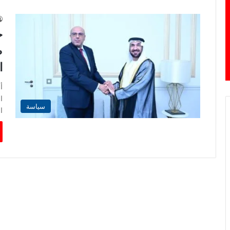
ج
ص
ا
أ
ا
سياسة
ا