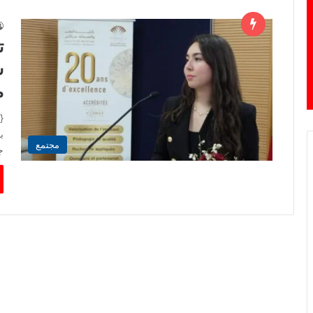
ت
س
م
{‏
ب
مجتمع
ج