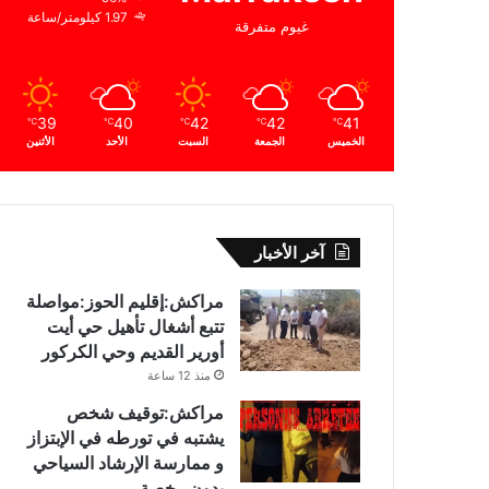
1.97 كيلومتر/ساعة
غيوم متفرقة
39
40
42
42
41
℃
℃
℃
℃
℃
الخميس
الجمعة
السبت
الأحد
الأثنين
آخر الأخبار
مراكش:إقليم الحوز:مواصلة
تتبع أشغال تأهيل حي أيت
أورير القديم وحي الكركور
منذ 12 ساعة
مراكش:توقيف شخص
يشتبه في تورطه في الإبتزاز
و ممارسة الإرشاد السياحي
بدون رخصة