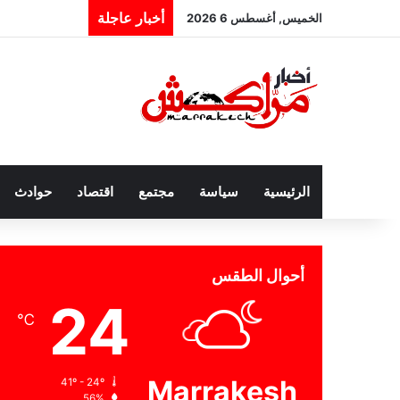
أخبار عاجلة
الخميس, أغسطس 6 2026
الرئيسية
سياسة
مجتمع
اقتصاد
حوادث
أحوال الطقس
24
℃
Marrakesh
41º - 24º
56%