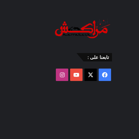
تابعنا على :
‫X
فيسبوك
‫YouTube
انستقرام