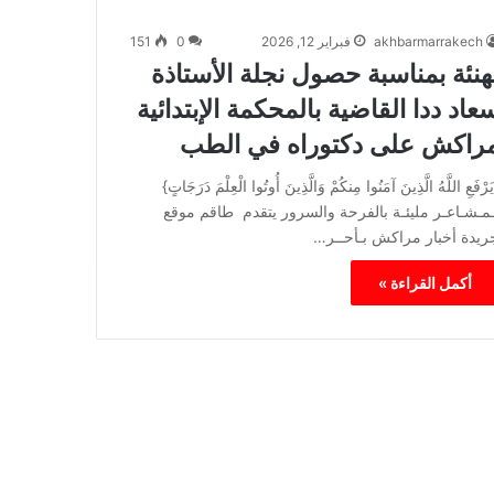
akhbarmarrakech
فبراير 12, 2026
0
151
هنئة بمناسبة حصول نجلة الأستاذة
عاد ددا القاضية بالمحكمة الإبتدائية
راكش على دكتوراه في الطب
‏يَرْفَعِ اللَّهُ الَّذِينَ آمَنُوا مِنكُمْ وَالَّذِينَ أُوتُوا الْعِلْمَ دَرَجَاتٍ‏}
ـمـشـاعـر مليئـة بالفرحة والسرور يتقدم طاقم موقع
ريدة أخبار مراكش بـأحــر…
أكمل القراءة »