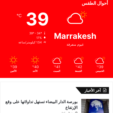
أحوال الطقس
39
℃
Marrakesh
39º - 34º
17%
1.54 كيلومتر/ساعة
غيوم متفرقة
39
40
41
42
39
℃
℃
℃
℃
℃
الخميس
الجمعة
السبت
الأحد
الأثنين
آخر الأخبار
بورصة الدار البيضاء تستهل تداولاتها على وقع
الإرتفاع
منذ 3 ساعات