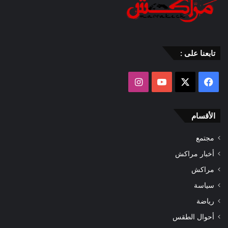
تابعنا على :
‫X
فيسبوك
‫YouTube
انستقرام
الأقسام
مجتمع
أخبار مراكش
مراكش
سياسة
رياضة
أحوال الطقس