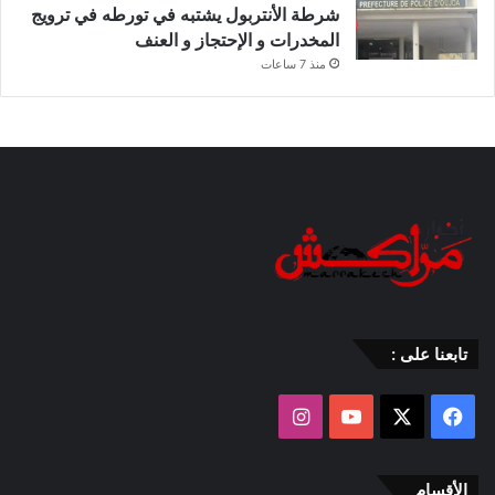
شرطة الأنتربول يشتبه في تورطه في ترويج
المخدرات و الإحتجاز و العنف
منذ 7 ساعات
تابعنا على :
‫X
فيسبوك
‫YouTube
انستقرام
الأقسام