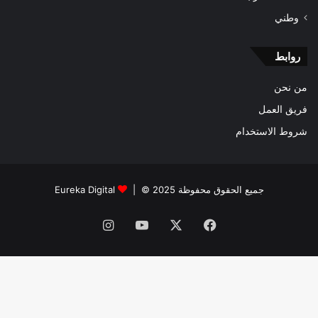
وطني
روابط
من نحن
فريق العمل
شروط الاستخدام
جميع الحقوق محفوظة 2025 © |
Eureka Digital
فيسبوك
‫X
‫YouTube
انستقرام