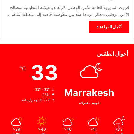
قررت المديرية العامة للأمن الوطني الارتقاء بالهيكلة التنظيمية لمصالح
الأمن الوطني بمطار الرباط سلا من مفوضية خاصة إلى منطقة أمنية،…
أكمل القراءة »
أحوال الطقس
33
℃
Marrakesh
33º - 33º
25%
8.22 كيلومتر/ساعة
غيوم متفرقة
39
40
40
41
33
℃
℃
℃
℃
℃