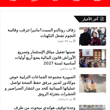
الجمعة
السبت
الأحد
الأثنين
الثلاثاء
آخر الأخبار
زفاف رونالدو السبت؟ماديرا تترقب وقائمة
النجوم تشعل التكهنات
منذ 45 دقيقة
ضمنها تفعيل ميثاق الإستثمار وتسريع
الأوراش:قانون المالية يضع أربع أوليات
أساسية لسنة 2027
منذ ساعتين
الصويرة:مجموعة الجماعات الترابية حوض
موكادور لتدبير مرفق حفظ الصحة تواصل
عملياتها الميدانية للحد من انتشار الصراصير و
الحشرات بتجزئة الرونق
منذ 5 ساعات
وجدة:توقيف هولندي مبحوث من طرف