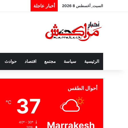
أخبار عاجلة
السبت, أغسطس 8 2026
الرئيسية
سياسة
مجتمع
اقتصاد
حوادث
أحوال الطقس
37
℃
Marrakesh
40º - 30º
20%