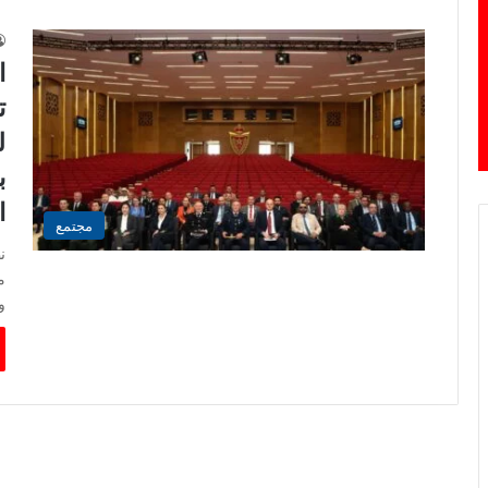
ا
ت
ل
ب
ا
مجتمع
ن
م
و