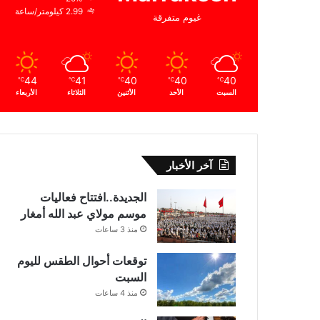
2.99 كيلومتر/ساعة
غيوم متفرقة
44
41
40
40
40
℃
℃
℃
℃
℃
السبت
الأحد
الأثنين
الثلاثاء
الأربعاء
آخر الأخبار
الجديدة..افتتاح فعاليات
موسم مولاي عبد الله أمغار
منذ 3 ساعات
توقعات أحوال الطقس لليوم
السبت
منذ 4 ساعات