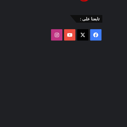
تابعنا على :
‫X
فيسبوك
‫YouTube
انستقرام