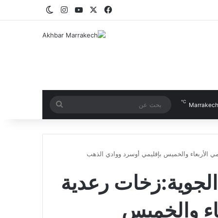
‫X
فيسبوك
‫YouTube
انستقرام
الوضع المظلم
℃
بحث
Marrakec
عن
ومي الأربعاء والخميس بإقليمي أوسرد ووادي الذهب
 الجوية:زخات رعدية
عاء والخميس