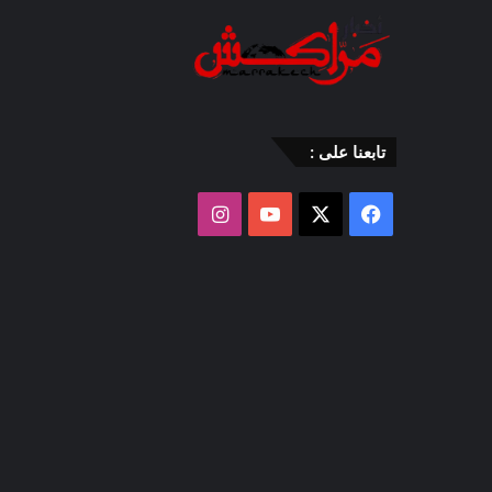
تابعنا على :
‫X
فيسبوك
‫YouTube
انستقرام