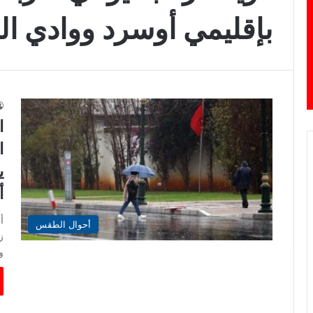
بإقليمي أوسرد ووادي ا
ا
ا
ي
أ
أ
أحوال الطقس
و