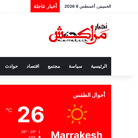
أخبار عاجلة
الخميس, أغسطس 6 2026
الرئيسية
سياسة
مجتمع
اقتصاد
حوادث
أحوال الطقس
26
℃
Marrakesh
39º - 26º
48%