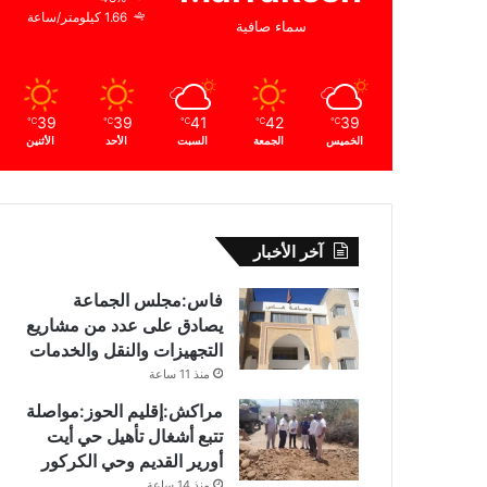
1.66 كيلومتر/ساعة
سماء صافية
39
39
41
42
39
℃
℃
℃
℃
℃
الخميس
الجمعة
السبت
الأحد
الأثنين
آخر الأخبار
فاس:مجلس الجماعة
يصادق على عدد من مشاريع
التجهيزات والنقل والخدمات
منذ 11 ساعة
مراكش:إقليم الحوز:مواصلة
تتبع أشغال تأهيل حي أيت
أورير القديم وحي الكركور
منذ 14 ساعة