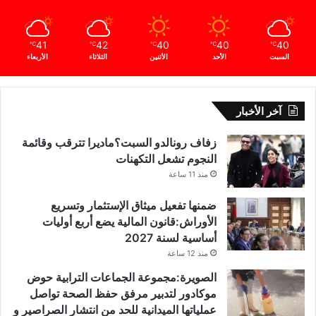
41
42
40
40
40
℃
℃
℃
℃
℃
السبت
الأحد
الأثنين
الثلاثاء
الأربعاء
آخر الأخبار
زفاف رونالدو السبت؟ماديرا تترقب وقائمة
النجوم تشعل التكهنات
منذ 11 ساعة
ضمنها تفعيل ميثاق الإستثمار وتسريع
الأوراش:قانون المالية يضع أربع أوليات
أساسية لسنة 2027
منذ 12 ساعة
الصويرة:مجموعة الجماعات الترابية حوض
موكادور لتدبير مرفق حفظ الصحة تواصل
عملياتها الميدانية للحد من انتشار الصراصير و