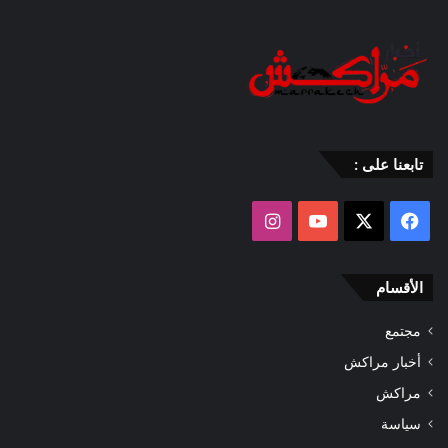
تابعنا على :
‫X
فيسبوك
‫YouTube
انستقرام
الأقسام
مجتمع
أخبار مراكش
مراكش
سياسة