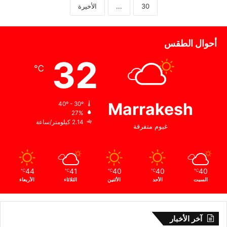
30
...
الأخيرة
أحوال الطقس
32
℃
Marrakesh
40º - 30º
27%
2.14 كيلومتر/ساعة
غيوم متفرقة
44
41
40
40
40
℃
℃
℃
℃
℃
السبت
الأحد
الأثنين
الثلاثاء
الأربعاء
آخر الأخبار