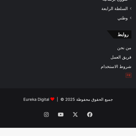
السلطة الرابعة
وطني
روابط
من نحن
فريق العمل
شروط الاستخدام
جميع الحقوق محفوظة 2025 © |
Eureka Digital
فيسبوك
‫X
‫YouTube
انستقرام