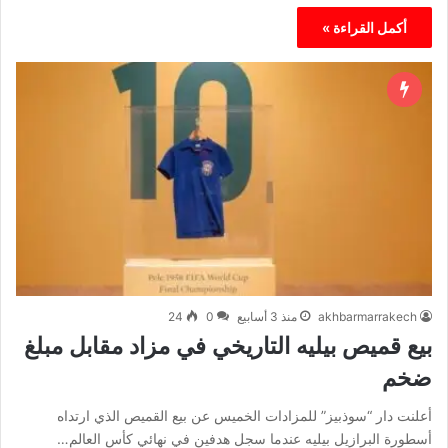
أكمل القراءة »
akhbarmarrakech
منذ 3 أسابيع
0
24
بيع قميص بيليه التاريخي في مزاد مقابل مبلغ
ضخم
أعلنت دار “سوذبيز” للمزادات الخميس عن بيع القميص الذي ارتداه
⁠أسطورة البرازيل بيليه عندما سجل هدفين في نهائي كأس العالم…