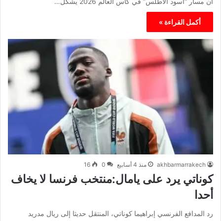
أن مسار “أسود الأطلس” في كأس العالم 2026 يشكل…
أكمل القراءة »
akhbarmarrakech
منذ 4 أسابيع
0
16
كوناتي يرد على يامال:منتخب فرنسا لا يخاف
أحدا
رد المدافع الفرنسي إبراهيما كوناتي، المنتقل حديثا إلى ريال مدريد