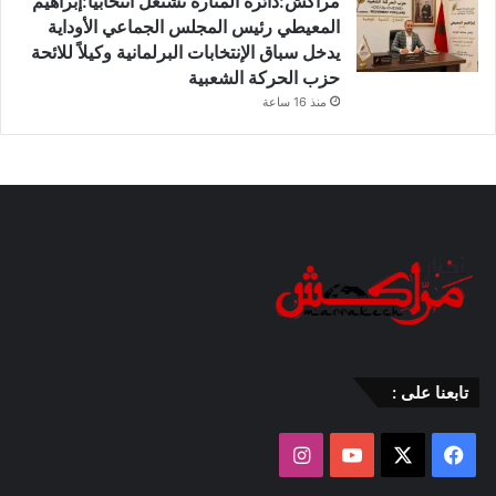
مراكش:دائرة المنارة تشتعل انتخابياً:إبراهيم
المعيطي رئيس المجلس الجماعي الأوداية
يدخل سباق الإنتخابات البرلمانية وكيلاً للائحة
حزب الحركة الشعبية
منذ 16 ساعة
تابعنا على :
‫X
فيسبوك
‫YouTube
انستقرام