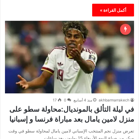
أكمل القراءة »
akhbarmarrakech
منذ 4 أسابيع
0
17
في ليلة التألق بالمونديال:محاولة سطو على
منزل لامين يامال بعد مباراة فرنسا و إسبانيا
تعرض منزل نجم المنتخب الإسباني لامين يامال لمحاولة سطو في وقت
مبكر من صباح اليوم الأربعاء 15 يوليوز، بعد ساعات…