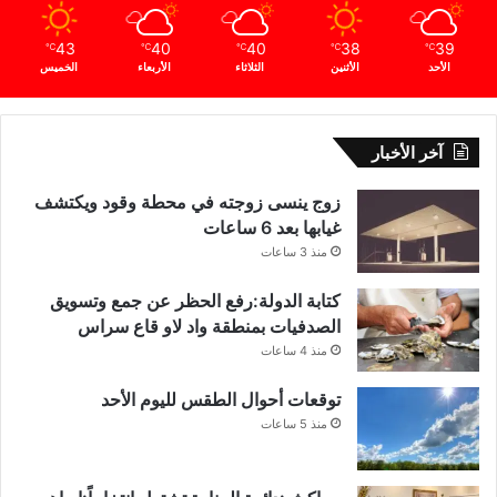
43
40
40
38
39
℃
℃
℃
℃
℃
الأحد
الأثنين
الثلاثاء
الأربعاء
الخميس
آخر الأخبار
زوج ينسى زوجته في محطة وقود ويكتشف
غيابها بعد 6 ساعات
منذ 3 ساعات
كتابة الدولة:رفع الحظر عن جمع وتسويق
الصدفيات بمنطقة واد لاو قاع سراس
منذ 4 ساعات
توقعات أحوال الطقس لليوم الأحد
منذ 5 ساعات