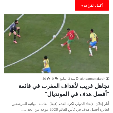
أكمل القراءة »
akhbarmarrakech
منذ 3 أسابيع
0
20
تجاهل غريب لأهداف المغرب في قائمة
“أفضل هدف في المونديال”
أثار إعلان الإتحاد الدولي لكرة القدم (فيفا) القائمة النهائية للمرشحين
لجائزة أفضل هدف في كأس العالم 2026 موجة من الجدل،…