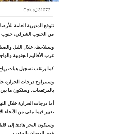
Oplus_131072
تتوقع المديرية العامة للأرصا
من الجنوب الشرقي، جنوب ال
وسيلاحظ، خلال الليل والصب
غرب الأقاليم الجنوبية والوا
كما يرتقب تسجيل هبات رياح ق
بالمرتفعات، وستكون ما بين 15 و 23 درجة بباقي أرجاء المملكة.
أما درجات الحرارة خلال الن
تغيير فيما تبقى من الأنحاء ال
وسيكون البحر هادئ إلى قليل 
قوي الهيجان بالجنوب.